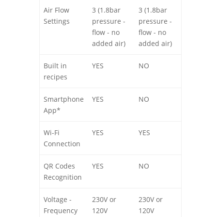
permette di eseguire ogni operazione di
Air Flow
3 (1.8bar
3 (1.8bar
montaggio e smontaggio lame in assoluta
Settings
pressure -
pressure -
comodità, rendendo la pulizia
flow - no
flow - no
un’operazione ergonomica, semplice e
added air)
added air)
sicura.
Built in
YES
NO
Intelligente
recipes
Parametri memorizzabili e personalizzabili
dalla macchina, e collegabili al singolo
Smartphone
YES
NO
bicchiere.
App*
Qualità
Wi-Fi
YES
YES
Interamente costruito in Italia, in solido
Connection
acciaio inox.
QR Codes
YES
NO
Sicuro
Recognition
Lo speciale aggancio delle lame ne
impedisce lo sgancio indesiderato in
Voltage -
230V or
230V or
qualunque situazione.
Frequency
120V
120V