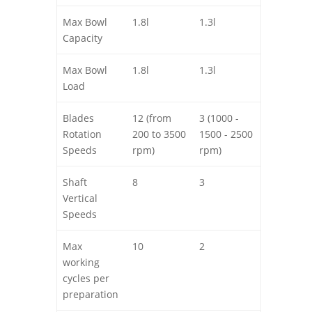
diverse
Max Bowl
1.8l
1.3l
velocità delle lame e ripetendo fino a 4
Capacity
volte la funzione,
anche a velocità differenti fra loro.
Max Bowl
1.8l
1.3l
Load
Veloce
Fino a 10 porzioni da 80 grammi in soli 60
Blades
12 (from
3 (1000 -
secondi.
Rotation
200 to 3500
1500 - 2500
Speeds
rpm)
rpm)
Professionale
Grande capacità del bicchiere: 1,8 litri per
Shaft
8
3
16 porzioni utili di circa 80g cadauna, o
Vertical
fino a 64 mini porzioni da 20g. Utilizzabili
Speeds
anche con bicchieri da 1.3l, garantendo
compatibilità assoluta con tutti i bicchieri
Max
10
2
sul mercato.
working
cycles per
Ergonomico
preparation
L’innovativo design con apertura a 45°