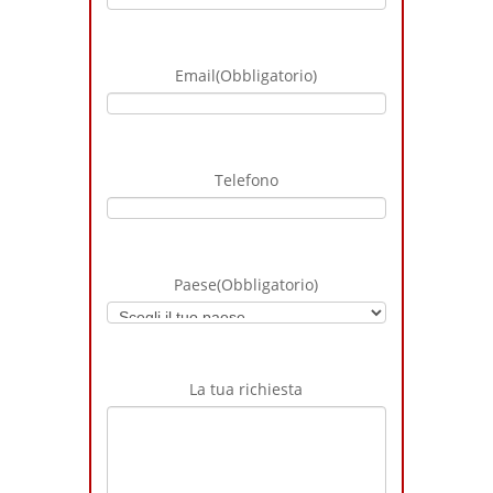
8 diverse velocità di avanzamento e 12 di
rotazione delle lame, per esaltare la
Email
(Obbligatorio)
creatività dell’utente e per accelerare, se
necessario, i tempi di realizzazione.
10 porzioni in soli 38 secondi. È possibile,
per una porzione, ottenere fino ad un
massimo di 4 discese anche a velocità di
Telefono
rotazione e/o discesa delle lame differenti
fra loro.
Solido
Paese
(Obbligatorio)
Interamente in acciaio inox.
Innovativo
Collegabile ad internet per aggiornamenti
La tua richiesta
software e teleassistenza in caso di guasti.
Preciso
Capace di fare porzioni di soli 20 grammi ,