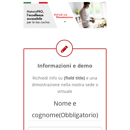
Informazioni e demo
Richiedi info su
[field title]
e una
dimostrazione nella nostra sede o
virtuale
Nome e
cognome
(Obbligatorio)
Click the image to open
Versatile