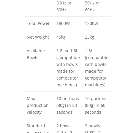
50Hz or
50Hz or
Silenzioso
60Hz
60Hz
Garantisce elevata silenziosità delle
lavorazioni, grazie allo speciale disegno di
Total Power
1800W
1800W
taglio delle lame e al bicchiere chiuso
nell’apposito vano di lavoro.
Net Weight
45kg
23kg
Efficiente
Available
1.8l or 1.3l
1.3l
La lama di taglio è separata da quella di
Bowls
(compatible
(compatible
emulsione, perché è la sola che può
with bowls
with bowls
deteriorarsi nel tempo, col vantaggio di
made for
made for
un minor costo di manutenzione.
competitor
competitor
La lama di taglio ha inoltre un disegno
machines)
machines)
conico, garantendo minore rumorosità e
eliminazione dei rischi di rottura dovuti a
Max
10 portions
10 portions
scarsa congelazione o interstizi vuoti
production
(80g) in 38
(80g) in 60
all’interno del bicchiere.
velocity
seconds
seconds
Clicca sul link per scoprire il catalogo e gli
Standard
2 bowls
2 bowls
accessori di HotmixPRO GIAZ!
Accessories
(1.8l) - 2
(1.3l) - 2