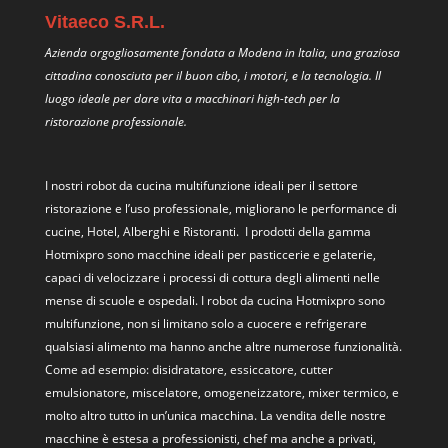
Vitaeco S.R.L.
Azienda orgogliosamente fondata a Modena in Italia, una graziosa
cittadina conosciuta per il buon cibo, i motori, e la tecnologia. Il
luogo ideale per dare vita a macchinari high-tech per la
ristorazione professionale.
I nostri
robot da cucina multifunzione
ideali per il settore
ristorazione e l’uso professionale, migliorano le performance di
cucine, Hotel, Alberghi e Ristoranti. I prodotti della gamma
Hotmixpro sono macchine ideali per pasticcerie e gelaterie,
capaci di velocizzare i processi di cottura degli alimenti nelle
mense di scuole e ospedali. I robot da cucina Hotmixpro sono
multifunzione, non si limitano solo a cuocere e refrigerare
qualsiasi alimento ma hanno anche altre numerose funzionalità.
Come ad esempio: disidratatore, essiccatore, cutter
emulsionatore, miscelatore, omogeneizzatore, mixer termico, e
molto altro tutto in un’unica macchina. La vendita delle nostre
macchine è estesa a professionisti, chef ma anche a privati,