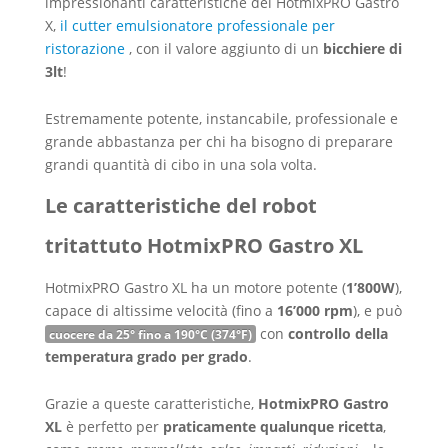
impressionanti caratteristiche del HotmixPRO Gastro
X,
il cutter emulsionatore professionale per
ristorazione
, con il valore aggiunto di un
bicchiere di
3lt
!
Estremamente potente, instancabile, professionale e
grande abbastanza per chi ha bisogno di preparare
grandi quantità di cibo in una sola volta.
Le caratteristiche del robot
tritattuto HotmixPRO Gastro XL
HotmixPRO Gastro XL ha un motore potente (
1’800W
),
capace di altissime velocità (fino a
16’000 rpm
), e può
con
controllo della
cuocere da 25° fino a 190°C (374°F)
temperatura grado per grado
.
Grazie a queste caratteristiche,
HotmixPRO Gastro
XL
è perfetto per
praticamente qualunque ricetta
,