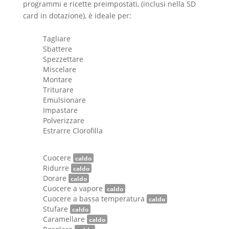
programmi e ricette preimpostati, (inclusi nella SD
card in dotazione), è ideale per:
Tagliare
Sbattere
Spezzettare
Miscelare
Montare
Triturare
Emulsionare
Impastare
Polverizzare
Estrarre Clorofilla
Cuocere
caldo
Ridurre
caldo
Dorare
caldo
Cuocere a vapore
caldo
Cuocere a bassa temperatura
caldo
Stufare
caldo
Caramellare
caldo