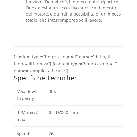
funzioni. Dopodiché, il motore potrà ripartire.
Questo evita un eccessivo surriscaldamento
del motore, e quindi la possibilità di un blocco
totale, che interromperebbe il lavoro.
[content type=”hmpro_snippet” name=”dettagli-
fanno-differenza”] [content type=”hmpro_snippet”
name=”semplice-efficace”]
Specifiche Tecniche:
Max Bowl
3lts
Capacity
RPM min /
0 - 16'000 rpm
max
Speeds
26