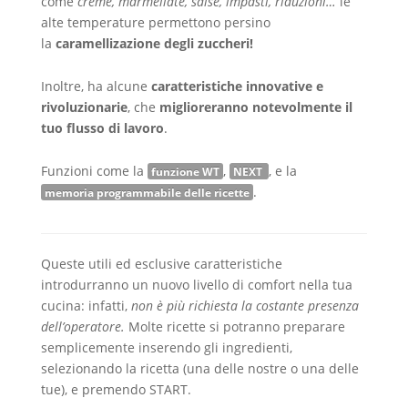
come
creme, marmellate, salse, impasti, riduzioni…
le
alte temperature permettono persino
la
caramellizazione degli zuccheri!
Inoltre, ha alcune
caratteristiche innovative e
rivoluzionarie
, che
miglioreranno notevolmente il
tuo flusso di lavoro
.
Funzioni come la
,
, e la
funzione WT
NEXT
.
memoria programmabile delle ricette
Queste utili ed esclusive caratteristiche
introdurranno un nuovo livello di comfort nella tua
cucina: infatti,
non è più richiesta la costante presenza
dell’operatore.
Molte ricette si potranno preparare
semplicemente inserendo gli ingredienti,
selezionando la ricetta (una delle nostre o una delle
tue), e premendo START.