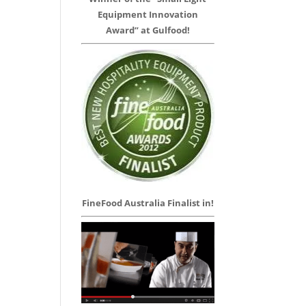
Equipment Innovation
Award” at Gulfood!
FineFood Australia Finalist in!