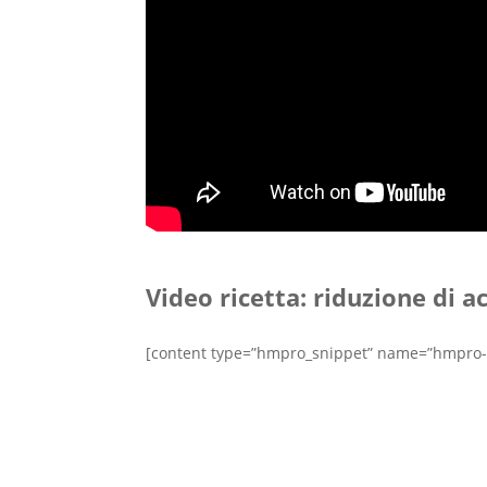
Video ricetta: riduzione di 
[content type=”hmpro_snippet” name=”hmpro