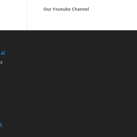
Our Youtube Channel
al
az
à