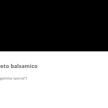
aceto balsamico
-gamma-special”]