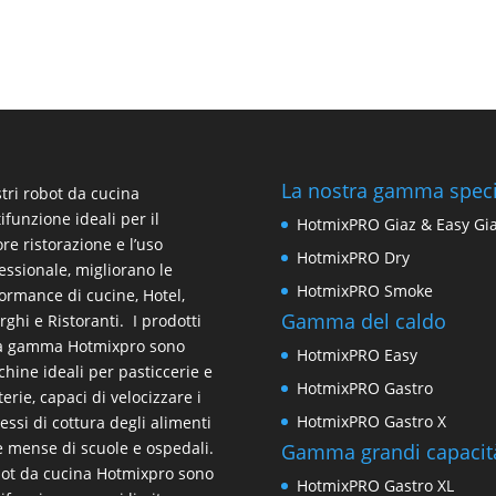
La nostra gamma speci
stri
robot da cucina
ifunzione
ideali per il
HotmixPRO Giaz & Easy Gi
ore ristorazione e l’uso
HotmixPRO Dry
essionale, migliorano le
HotmixPRO Smoke
ormance di cucine, Hotel,
Gamma del caldo
rghi e Ristoranti. I prodotti
la gamma Hotmixpro sono
HotmixPRO Easy
hine ideali per pasticcerie e
HotmixPRO Gastro
terie, capaci di velocizzare i
HotmixPRO Gastro X
essi di cottura degli alimenti
e mense di scuole e ospedali.
Gamma grandi capacit
bot da cucina Hotmixpro sono
HotmixPRO Gastro XL