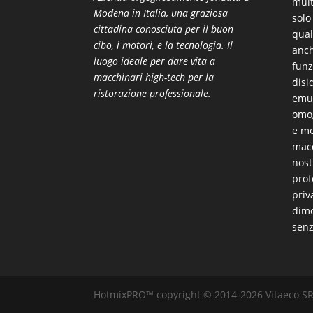
mult
Modena in Italia, una graziosa
solo
cittadina conosciuta per il buon
qual
cibo, i motori, e la tecnologia. Il
anch
luogo ideale per dare vita a
funz
macchinari high-tech per la
disi
ristorazione professionale.
emul
omog
e mo
macc
nost
prof
priv
dimo
sen
HotmixPRO™ copyright © 2014-2026 Vitaeco SRL