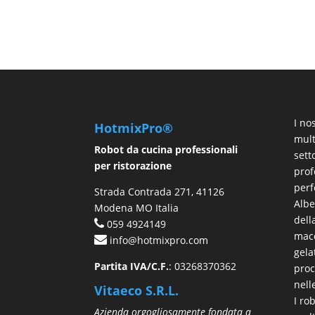
I no
HotmixPro®
mult
Robot da cucina professionali
sett
per ristorazione
prof
perf
Strada Contrada 271, 41126
Albe
Modena MO Italia
del
059 4924149
macc
info@hotmixpro.com
gela
Partita IVA/C.F.
: 03268370362
proc
nell
Vitaeco S.R.L.
I ro
Azienda orgogliosamente fondata a