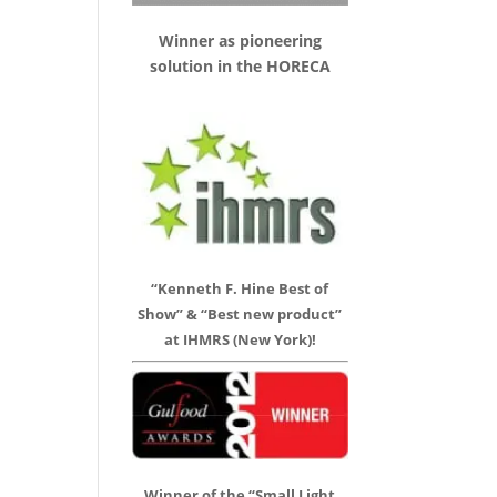
Winner as pioneering
solution in the HORECA
“Kenneth F. Hine Best of
Show” & “Best new product”
at IHMRS (New York)!
Winner of the “Small Light