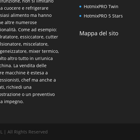
ifunzione, non si limitano
HotmixPRO Twin
 a cuocere e refrigerare
siasi alimento ma hanno
HotmixPRO 5 Stars
e altre numerose
ionalità. Come ad esempio:
Mappa del sito
dratatore, essiccatore, cutter
sionatore, miscelatore,
eneizzatore, mixer termico,
lto altro tutto in un’unica
hina. La vendita delle
re macchine è estesa a
essionisti, chef ma anche a
ati, richiedi una
strazione o un preventivo
za impegno.
 | All Rights Reserved