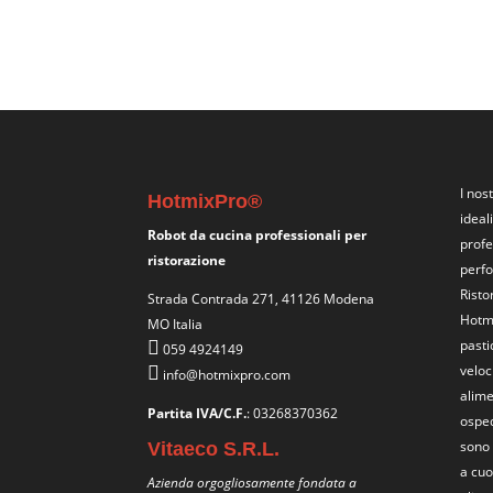
I nos
HotmixPro®
ideal
Robot da cucina professionali per
profe
ristorazione
perfo
Risto
Strada Contrada 271, 41126 Modena
Hotmi
MO Italia
pasti
059 4924149
veloc
info@hotmixpro.com
alime
Partita IVA/C.F.
: 03268370362
osped
sono 
Vitaeco S.R.L.
a cuo
Azienda orgogliosamente fondata a