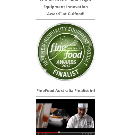
Equipment Innovation
Award” at Gulfood!
FineFood Australia Finalist in!