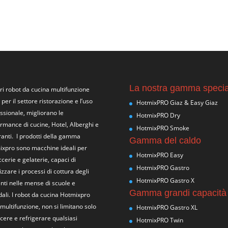
La nostra gamma specia
tri
robot da cucina multifunzione
i per il settore ristorazione e l’uso
HotmixPRO Giaz & Easy Giaz
ssionale, migliorano le
HotmixPRO Dry
rmance di cucine, Hotel, Alberghi e
HotmixPRO Smoke
ranti. I prodotti della gamma
Gamma del caldo
xpro sono macchine ideali per
HotmixPRO Easy
ccerie e gelaterie, capaci di
HotmixPRO Gastro
izzare i processi di cottura degli
HotmixPRO Gastro X
nti nelle mense di scuole e
Gamma grandi capacità
ali. I robot da cucina Hotmixpro
multifunzione, non si limitano solo
HotmixPRO Gastro XL
cere e refrigerare qualsiasi
HotmixPRO Twin