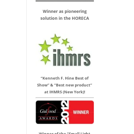
Winner as pioneering
solution in the HORECA
“Kenneth F. Hine Best of
Show” & “Best new product”
at IHMRS (New York)!
Winner of the “Small Light