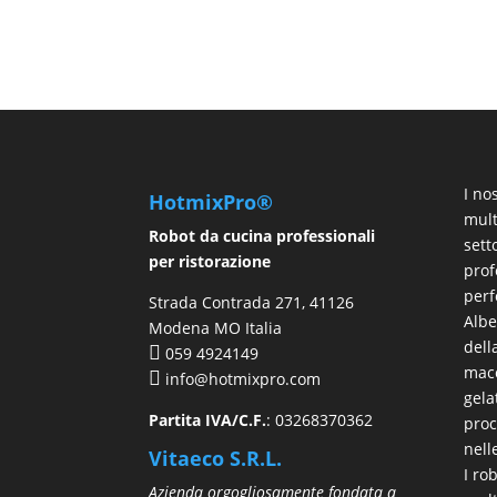
I no
HotmixPro®
mult
Robot da cucina professionali
sett
per ristorazione
prof
perf
Strada Contrada 271, 41126
Albe
Modena MO Italia
del
059 4924149
macc
info@hotmixpro.com
gela
Partita IVA/C.F.
: 03268370362
proc
nell
Vitaeco S.R.L.
I ro
Azienda orgogliosamente fondata a