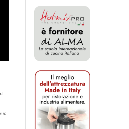
bot
e in