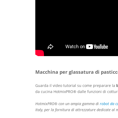
Macchina per glassatura di pasticc
Guarda il video tutorial su come preparare la
da cucina HotmixPRO® dalle funzioni di cottu
HotmixPRO® con un ampia gamma di
robot da c
Italy, per la fornitura di attrezzature dedicate al