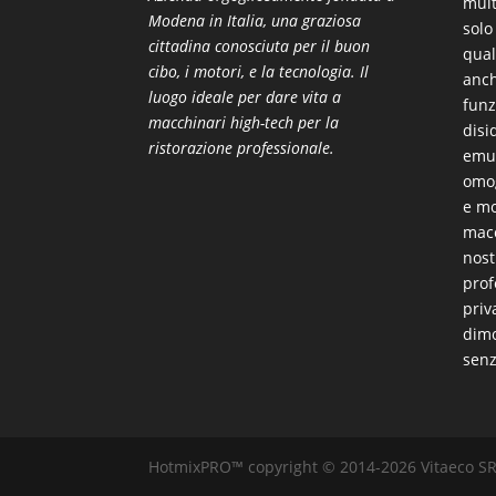
mult
Modena in Italia, una graziosa
solo
cittadina conosciuta per il buon
qual
cibo, i motori, e la tecnologia. Il
anch
luogo ideale per dare vita a
funz
macchinari high-tech per la
disi
ristorazione professionale.
emul
omog
e mo
macc
nost
prof
priv
dimo
sen
HotmixPRO™ copyright © 2014-2026 Vitaeco SRL