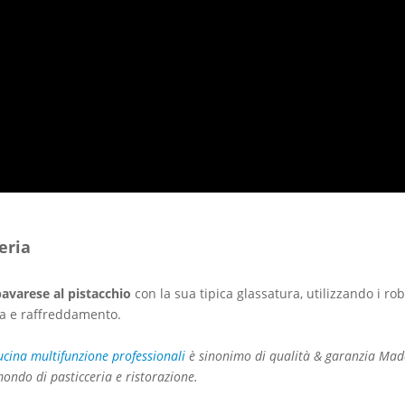
eria
bavarese al pistacchio
con la sua tipica glassatura, utilizzando i ro
ra e raffreddamento.
ucina multifunzione professionali
è sinonimo di qualità & garanzia Mad
 mondo di pasticceria e ristorazione.