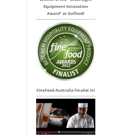
Equipment Innovation
Award” at Gulfood!
FineFood Australia Finalist in!