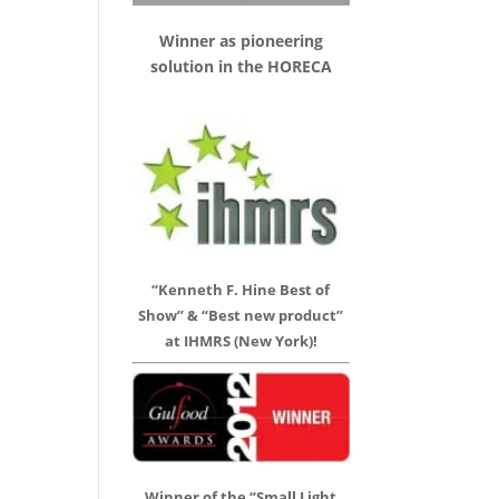
Winner as pioneering
solution in the HORECA
“Kenneth F. Hine Best of
Show” & “Best new product”
at IHMRS (New York)!
Winner of the “Small Light