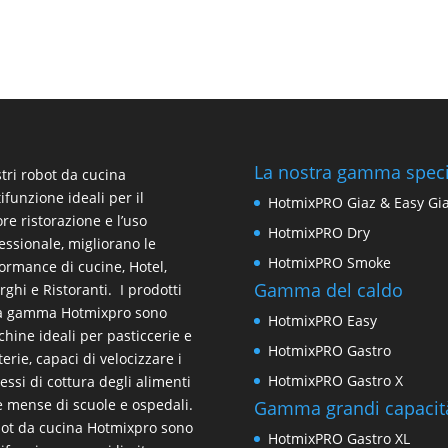
La nostra gamma speci
stri
robot da cucina
ifunzione
ideali per il
HotmixPRO Giaz & Easy Gi
ore ristorazione e l’uso
HotmixPRO Dry
essionale, migliorano le
HotmixPRO Smoke
ormance di cucine, Hotel,
Gamma del caldo
rghi e Ristoranti. I prodotti
la gamma Hotmixpro sono
HotmixPRO Easy
hine ideali per pasticcerie e
HotmixPRO Gastro
terie, capaci di velocizzare i
HotmixPRO Gastro X
essi di cottura degli alimenti
e mense di scuole e ospedali.
Gamma grandi capacit
bot da cucina Hotmixpro sono
HotmixPRO Gastro XL