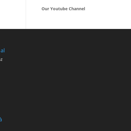
Our Youtube Channel
al
az
à