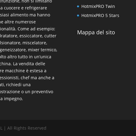
ifunzione, non si limitano
HotmixPRO Twin
 a cuocere e refrigerare
siasi alimento ma hanno
HotmixPRO 5 Stars
e altre numerose
ionalità. Come ad esempio:
Mappa del sito
dratatore, essiccatore, cutter
sionatore, miscelatore,
eneizzatore, mixer termico,
lto altro tutto in un’unica
hina. La vendita delle
re macchine è estesa a
essionisti, chef ma anche a
ati, richiedi una
strazione o un preventivo
za impegno.
 | All Rights Reserved