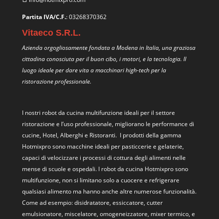
Partita IVA/C.F.
: 03268370362
Vitaeco S.R.L.
Azienda orgogliosamente fondata a Modena in Italia, una graziosa
cittadina conosciuta per il buon cibo, i motori, e la tecnologia. Il
luogo ideale per dare vita a macchinari high-tech per la
ristorazione professionale.
I nostri
robot da cucina multifunzione
ideali per il settore
ristorazione e l’uso professionale, migliorano le performance di
cucine, Hotel, Alberghi e Ristoranti. I prodotti della gamma
Hotmixpro sono macchine ideali per pasticcerie e gelaterie,
capaci di velocizzare i processi di cottura degli alimenti nelle
mense di scuole e ospedali. I robot da cucina Hotmixpro sono
multifunzione, non si limitano solo a cuocere e refrigerare
qualsiasi alimento ma hanno anche altre numerose funzionalità.
Come ad esempio: disidratatore, essiccatore, cutter
emulsionatore, miscelatore, omogeneizzatore, mixer termico, e