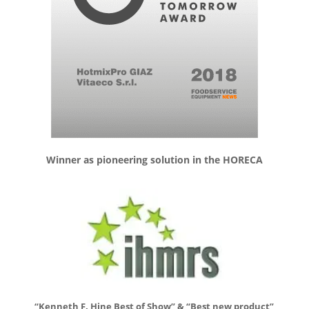
Winner as pioneering solution in the HORECA
“Kenneth F. Hine Best of Show” & “Best new product”