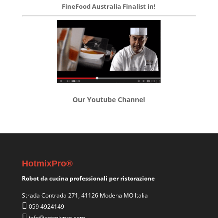
FineFood Australia Finalist in!
Our Youtube Channel
HotmixPro®
Robot da cucina professionali per ristorazione
Strada Contrada 271, 41126 Modena MO Italia
059 4924149
info@hotmixpro.com