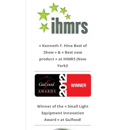
« Kenneth F. Hine Best of
Show » & « Best new
product » at IHMRS (New
York)!
Winner of the « Small Light
Equipment Innovation
Award » at Gulfood!