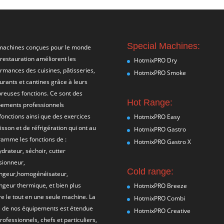
Special Machines:
machines conçues pour le monde
 restauration améliorent les
HotmixPRO Dry
rmances des cuisines, pâtisseries,
HotmixPRO Smoke
urants et cantines grâce à leurs
euses fonctions. Ce sont des
Hot Range:
pements professionnels
fonctions ainsi que des exercices
HotmixPRO Easy
isson et de réfrigération qui ont au
HotmixPRO Gastro
amme les fonctions de :
HotmixPRO Gastro X
drateur, séchoir, cutter
sionneur,
Cold range:
ngeur,homogénéisateur,
geur thermique, et bien plus
HotmixPRO Breeze
e le tout en une seule machine. La
HotmixPRO Combi
 de nos équipements est étendue
HotmixPRO Creative
rofessionnels, chefs et particuliers,