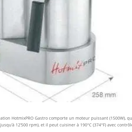
ration HotmixPRO Gastro comporte un moteur puissant (1500W), qu
jusqu’à 12’500 rpm), et il peut cuisiner à 190°C (374°F) avec contrô