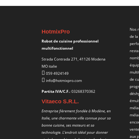
Nos 
HotmixPro
de la
Robot de cuisine professionnel
perfo
multifonctionnel
resta
nombr
Strada Contrada 271, 41126 Modena
équi
MO italie
multi
059 4924149
de cu
info@hotmixpro.com
progr
Partita IVA/C.F.
: 03268370362
déshy
émul
Vitaeco S.R.L.
méla
Entreprise fièrement fondée à Modène, en
mélan
Italie, une charmante ville connue pour sa
encor
bonne cuisine, ses moteurs et sa
vente
technologie. L’endroit idéal pour donner
aux p