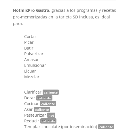
HotmixPro Gastro,
gracias a los programas y recetas
pre-memorizadas en la tarjeta SD inclusa, es ideal
para:
Cortar
Picar
Batir
Pulverizar
Amasar
Emulsionar
Licuar
Mezclar
Clarificar
caliente
Dorar
caliente
Cocinar
caliente
Asar
caliente
Pasteurizar
hot
Reducir
caliente
Templar chocolate (por inseminación)
caliente