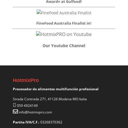
Award» at Gulfood!
FineFood Australia Finalist in!
Our Youtube Channel
HotmixPro
Procesador de alimentos multifunción profesional
Strada Contrada 271, 41126 Modena MO Italia
059 4924149
info@hotmixpro.com
Partita IVA/C.F.
: 03268370362