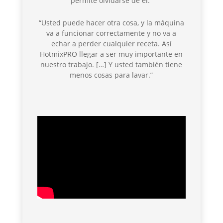
permite olvidarse de él.”
“Usted puede hacer otra cosa, y la máquina
va a funcionar correctamente y no va a
echar a perder cualquier receta. Así
HotmixPRO llegar a ser muy importante en
nuestro trabajo. […] Y usted también tiene
menos cosas para lavar.”