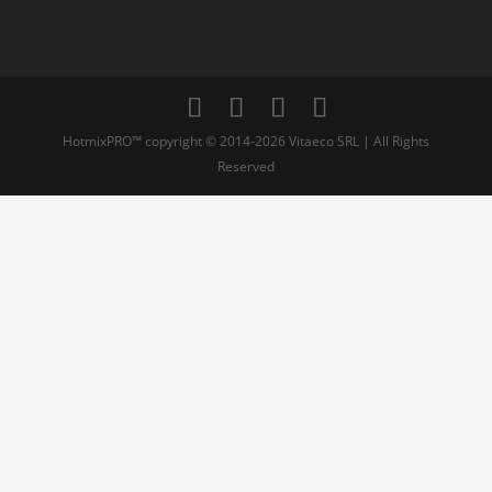
HotmixPRO™ copyright © 2014-2026 Vitaeco SRL | All Rights
Reserved