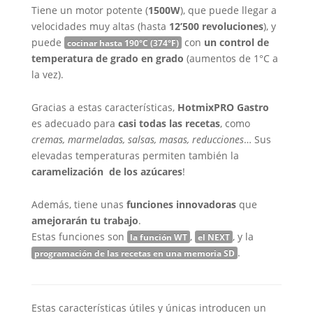
Tiene un motor potente (
1500W
), que puede llegar a
velocidades muy altas (hasta
12’500 revoluciones
), y
puede
con
un control de
cocinar hasta 190°C (374°F)
temperatura de grado en grado
(aumentos de 1°C a
la vez).
Gracias a estas características,
HotmixPRO Gastro
es adecuado para
casi todas las recetas
, como
cremas, marmeladas, salsas, masas, reducciones
… Sus
elevadas temperaturas permiten también la
caramelización de los azúcares
!
Además, tiene unas
funciones innovadoras
que
amejorarán tu trabajo
.
Estas funciones son
,
, y la
la función WT
el NEXT
.
programación de las recetas en una memoria SD
Estas características útiles y únicas introducen un