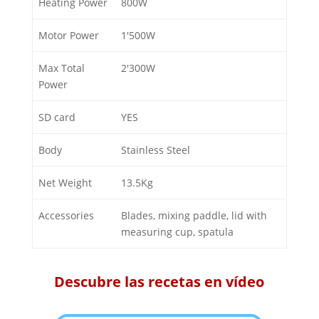
Heating Power
800W
Motor Power
1'500W
Max Total
2'300W
Power
SD card
YES
Body
Stainless Steel
Net Weight
13.5Kg
Accessories
Blades, mixing paddle, lid with
measuring cup, spatula
Descubre las recetas en vídeo