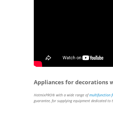
Appliances for decorations 
HotmixPRO® with a wide range of
multifunction 
guarantee, for supplying equipment dedicated to t