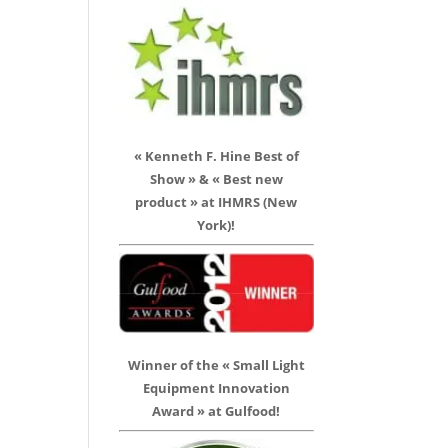
« Kenneth F. Hine Best of
Show » & « Best new
product » at IHMRS (New
York)!
Winner of the « Small Light
Equipment Innovation
Award » at Gulfood!