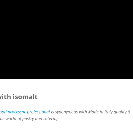
with isomalt
food processor professional
is synonymous with Made in Italy quality &
he world of pastry and catering.