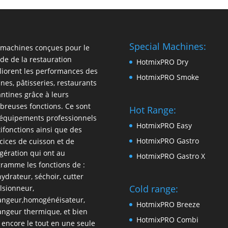
Special Machines:
machines conçues pour le
e de la restauration
HotmixPRO Dry
iorent les performances des
HotmixPRO Smoke
ines, pâtisseries, restaurants
antines grâce à leurs
reuses fonctions. Ce sont
Hot Range:
équipements professionnels
HotmixPRO Easy
ifonctions ainsi que des
HotmixPRO Gastro
cices de cuisson et de
igération qui ont au
HotmixPRO Gastro X
ramme les fonctions de :
ydrateur, séchoir, cutter
Cold range:
sionneur,
angeur,homogénéisateur,
HotmixPRO Breeze
ngeur thermique, et bien
HotmixPRO Combi
 encore le tout en une seule