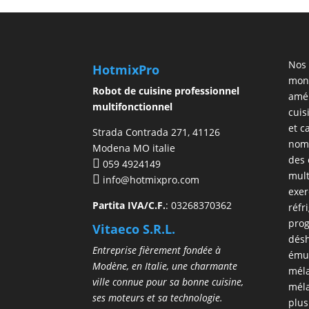
Nos 
HotmixPro
mond
Robot de cuisine professionnel
amél
multifonctionnel
cuis
et c
Strada Contrada 271, 41126
nomb
Modena MO italie
des 
059 4924149
mult
info@hotmixpro.com
exer
Partita IVA/C.F.
: 03268370362
réfr
prog
Vitaeco S.R.L.
désh
Entreprise fièrement fondée à
émul
Modène, en Italie, une charmante
mél
ville connue pour sa bonne cuisine,
méla
ses moteurs et sa technologie.
plus