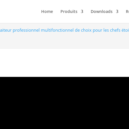
Home
Produits
Downloads
R
raiteur professionnel multifonctionnel de choix pour les chefs éto