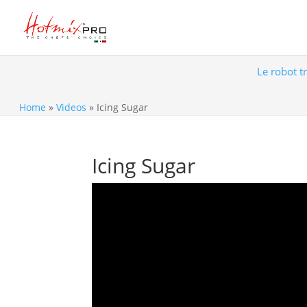
Le robot t
Home
»
Videos
»
Icing Sugar
Icing Sugar