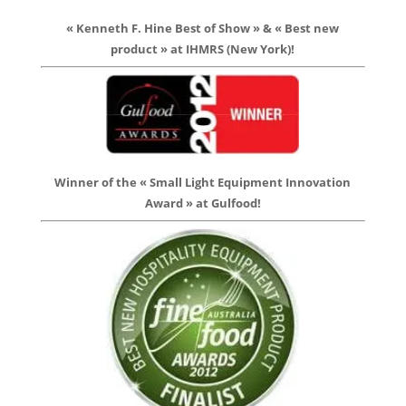
« Kenneth F. Hine Best of Show » & « Best new
product » at IHMRS (New York)!
Winner of the « Small Light Equipment Innovation
Award » at Gulfood!