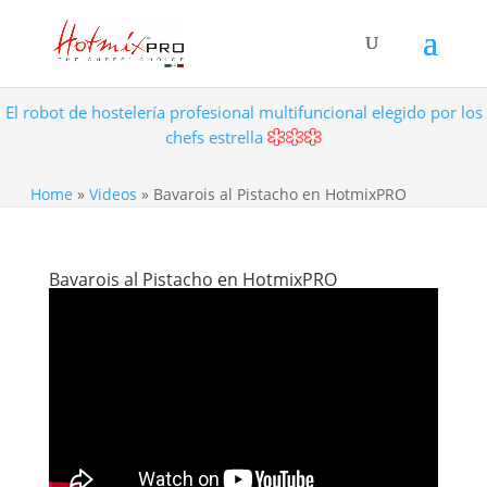
El robot de hostelería profesional multifuncional elegido por los
chefs estrella
Home
»
Videos
»
Bavarois al Pistacho en HotmixPRO
Bavarois al Pistacho en HotmixPRO