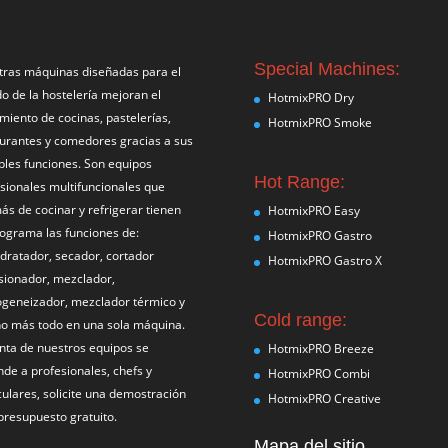
Special Machines:
tras máquinas diseñadas para el
 de la hostelería mejoran el
HotmixPRO Dry
miento de cocinas, pastelerías,
HotmixPRO Smoke
urantes y comedores gracias a sus
ples funciones. Son equipos
Hot Range:
sionales multifuncionales que
s de cocinar y refrigerar tienen
HotmixPRO Easy
ograma las funciones de:
HotmixPRO Gastro
dratador, secador, cortador
HotmixPRO Gastro X
sionador, mezclador,
geneizador, mezclador térmico y
Cold range:
o más todo en una sola máquina.
nta de nuestros equipos se
HotmixPRO Breeze
nde a profesionales, chefs y
HotmixPRO Combi
culares, solicite una demostración
HotmixPRO Creative
presupuesto gratuito.
Mapa del sitio