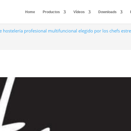
Home
Productos
Vídeos
Downloads
e hostelería profesional multifuncional elegido por los chefs estre