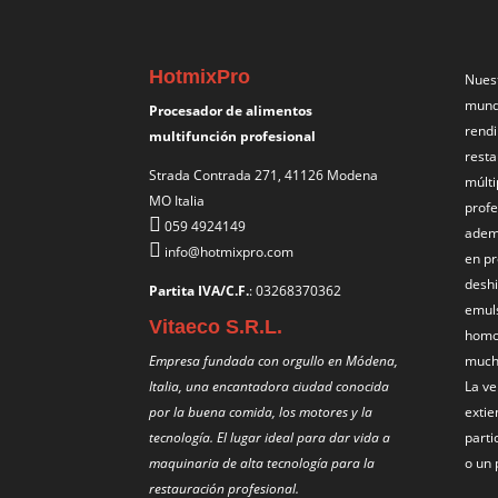
HotmixPro
Nues
mundo
Procesador de alimentos
rendi
multifunción profesional
resta
Strada Contrada 271, 41126 Modena
múlti
MO Italia
profe
059 4924149
ademá
info@hotmixpro.com
en pr
deshi
Partita IVA/C.F.
: 03268370362
emul
Vitaeco S.R.L.
homo
Empresa fundada con orgullo en Módena,
much
Italia, una encantadora ciudad conocida
La ve
por la buena comida, los motores y la
extie
tecnología. El lugar ideal para dar vida a
parti
maquinaria de alta tecnología para la
o un 
restauración profesional.