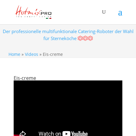
Der professionelle multifunktionale Catering-Roboter der Wahl
für Sterneköche
Home
»
Videos
»
Eis-creme
Eis-creme